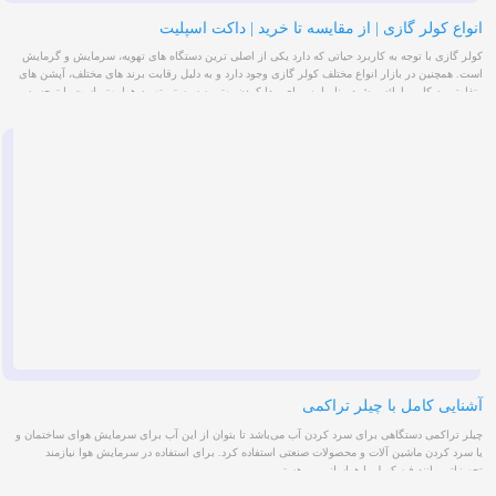
انواع کولر گازی | از مقایسه تا خرید | داکت اسپلیت
کولر گازی با توجه به کاربرد حیاتی که دارد یکی از اصلی ترین دستگاه های تهویه، سرمایش و گرمایش
است. همچنین در بازار انواع مختلف کولر گازی وجود دارد و به دلیل رقابت برند های مختلف، آپشن های
متفاوتی به کاربر ارائه میشود. بنابراین برای پیدا کردن بهترین سیستم تهویه هوا بهتر است با توجه به
نیاز خود، ویژگی های موجود را بررسی کنید و سپس اقدادم به خرید نمایید. در این مقاله هدف ما این
است که نکات کلیدی خرید کولرگازی رل به شما معرفی نماییم، پس با ما همراه باشید.
آشنایی کامل با چیلر تراکمی
چیلر تراکمی دستگاهی برای سرد کردن آب می‌باشد تا بتوان از این آب برای سرمایش هوای ساختمان و
یا سرد کردن ماشین آلات و محصولات صنعتی استفاده کرد. برای استفاده در سرمایش هوا نیازمند
تجهیزاتی مانند فن کویل یا هواساز و ... هستیم.