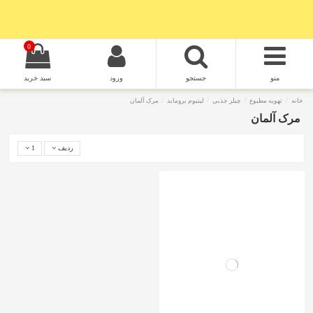
0
منو
جستجو
ورود
سبد خرید
خانه
تهویه مطبوع
چیلر جذبی
لیتیوم بروماید
مرک آلمان
مرک آلمان
ردیف
1