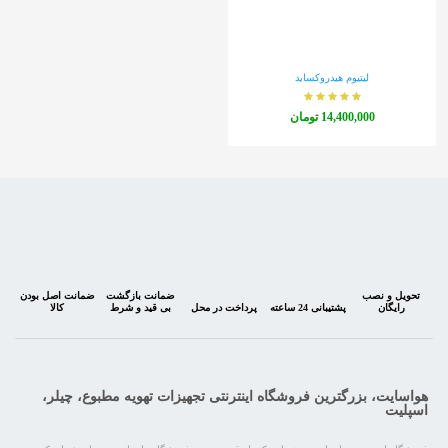
لیتیوم هیدروکساید
‎14,400,000 تومان
تحویل و نصب
ضمانت بازگشت
ضمانت اصل بودن
رایگان
پشتیبانی 24 ساعته
پرداخت در محل
بی قید و شرط
کالا
هواسایت، بزرگترین فروشگاه اینترنتی تجهیزات تهویه مطبوع، چیلر،
اسپلیت