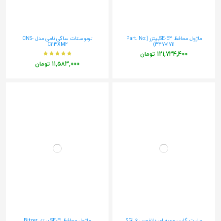
ماژول محافظ SE-E4بیتزر (Part. No:
ترموستات ساگی نامی مدل CNS-
C114XM2
34701711)
‎121,734,400 تومان
‎11,583,000 تومان
سایت گلس مهره ای دانفوس SGI 6
ماژول محافظ SE-E1 بیتزر Bitzer