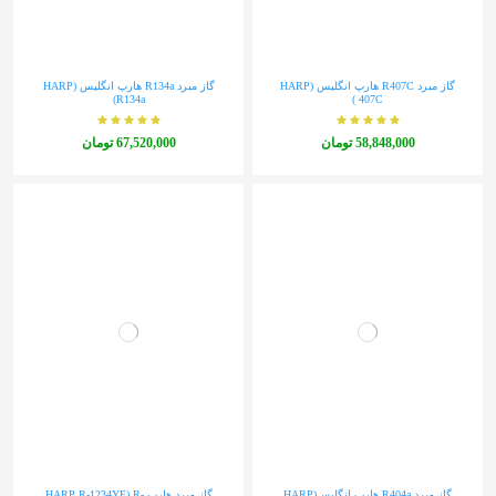
گاز مبرد R407C هارپ انگلیس (HARP
گاز مبرد R134a هارپ انگلیس (HARP
R134a)
407C )
‎58,848,000 تومان
‎67,520,000 تومان
گاز مبرد R404a هارپ انگلیس(HARP
گاز مبرد هارپ HARP R-1234YF) R-