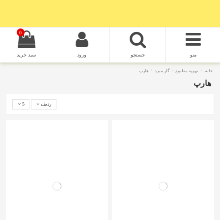
0
منو
جستجو
ورود
سبد خرید
خانه
تهویه مطبوع
گاز مبرد
هارپ
هارپ
ردیف
5