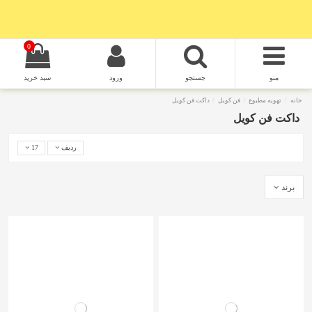
0
منو
جستجو
ورود
سبد خرید
خانه
تهویه مطبوع
فن کویل
داکت فن کویل
داکت فن کویل
ردیف
17
برند