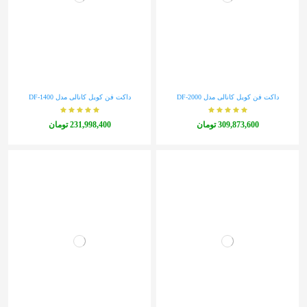
داکت فن کویل کانالی مدل DF-2000
داکت فن کویل کانالی مدل DF-1400
‎309,873,600 تومان
‎231,998,400 تومان