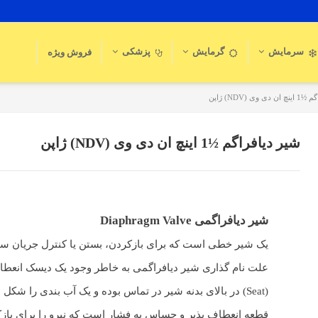
سرمایش
گرمایش
پزشکی
فروش ویژه
وی (NDV) ژاپن
شیر دیافراگم ½1 اینچ ان دی وی (NDV) ژاپن
شیر دیافراگمی Diaphragm Valve
یک شیر خطی است که برای بازکردن، بستن یا کنترل جریان س
علت نام گذاری شیر دیافراگمی به خاطر وجود یک دیسک انعط
(Seat) در بالای بدنه شیر در تماس بوده و یک آب بندی را شکل
قطعه انعطاف پذیر و حساس به فشار است که نیرو را برای بازک