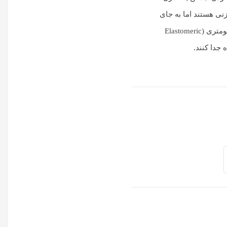
نی هستند اما به جای
استفاده از بوش الاستومتری در بدنه شیر از یک دیافراگم الاستومتری (Elastomeric