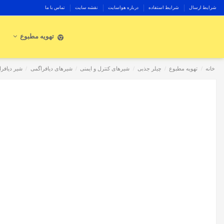
شرایط ارسال
شرایط استفاده
درباره هواسایت
نقشه سایت
تماس با ما
تهویه مطبوع
خانه
تهویه مطبوع
چیلر جذبی
شیرهای کنترل و ایمنی
شیرهای دیافراگمی
شیر دیافراگم ½1 اینچ ان دی 