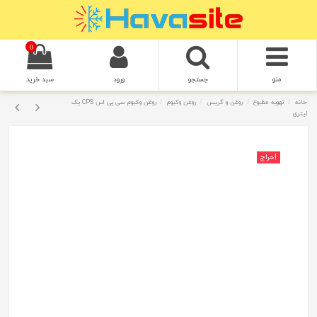
0
منو
جستجو
ورود
سبد خرید
خانه
تهویه مطبوع
روغن و گریس
روغن وکیوم
روغن وکیوم سی پی اس CPS یک
لیتری
حراج!