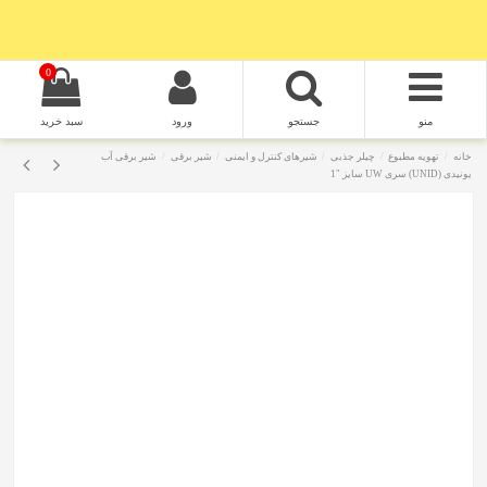
0
منو
جستجو
ورود
سبد خرید
خانه
تهویه مطبوع
چیلر جذبی
شیرهای کنترل و ایمنی
شیر برقی
شیر برقی آب
یونیدی (UNID) سری UW سایز "1