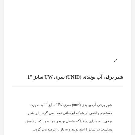
شیر برقی آب یونیدی (UNID) سری UW سایز "1
شیر برقی آب یونیدی (unid) سری UW سایز "1 به صورت
مستقیم و افقی در شبکه آبرسانی نصب می گردد. این شیر
برقی آب، دارای دیافراگم متصل بوده و همانطور که از نامش
پیداست در سایز 1 اینچ تولید و به بازار عرضه می گردد.