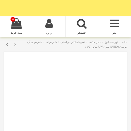
0
منو
جستجو
ورود
سبد خرید
خانه
تهویه مطبوع
چیلر جذبی
شیرهای کنترل و ایمنی
شیر برقی
شیر برقی آب
یونیدی (UNID) سری UW سایز "1/2 1