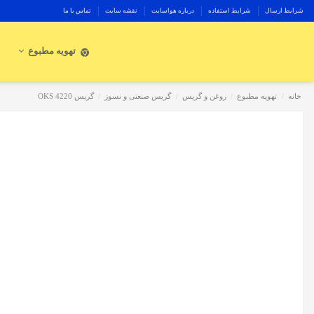
شرایط ارسال
شرایط استفاده
درباره هواسایت
نقشه سایت
تماس با ما
تهویه مطبوع
خانه
تهویه مطبوع
روغن و گریس
گریس صنعتی و نسوز
گریس OKS 4220