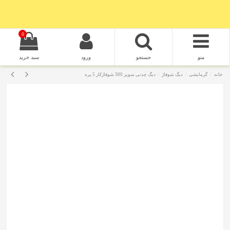
0
منو
جستجو
ورود
سبد خرید
خانه
گرمایشی
دیگ شوفاژ
دیگ چدنی سوپر 300 شوفاژکار 5 پره