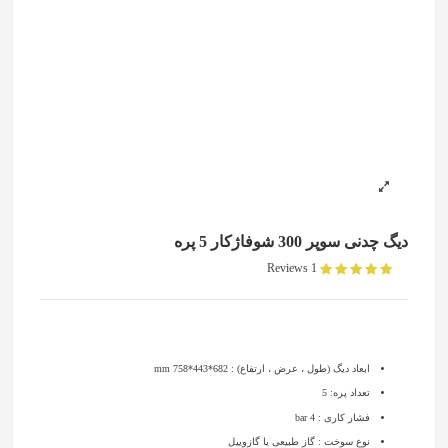
دیگ چدنی سوپر 300 شوفاژکار 5 پره
1 Reviews
ابعاد دیگ (طول ، عرض ، ارتفاع) : 682*443*758 mm
تعداد پره: 5
فشار کاری : 4 bar
نوع سوخت : گاز طبیعی یا گازوییل