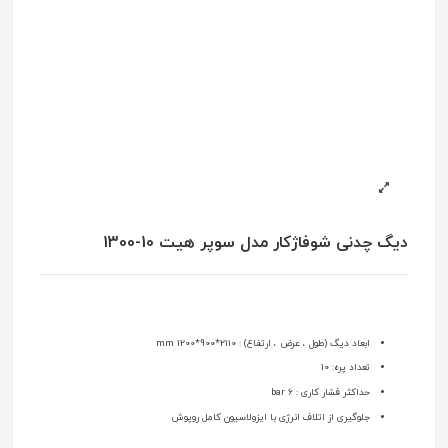
دیگ چدنی شوفاژکار مدل سوپر هیت 10-1300
ابعاد دیگ (طول ، عرض ، ارتفاع) : 2110*900*1200 mm
تعداد پره: 10
حداکثر فشار کاری : 6 bar
جلوگیری از اتلاف انرژی با ایزولاسیون کامل روپوش