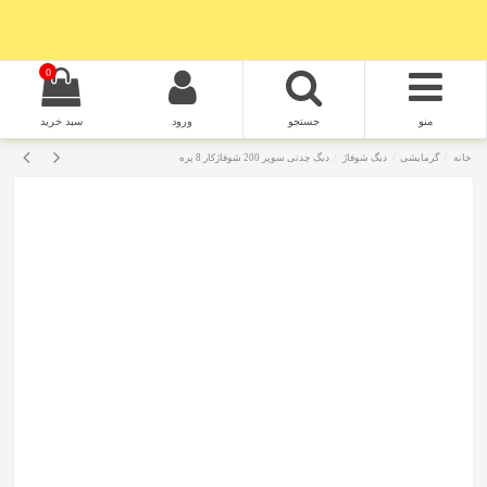
0
منو
جستجو
ورود
سبد خرید
خانه
گرمایشی
دیگ شوفاژ
دیگ چدنی سوپر 200 شوفاژکار 8 پره