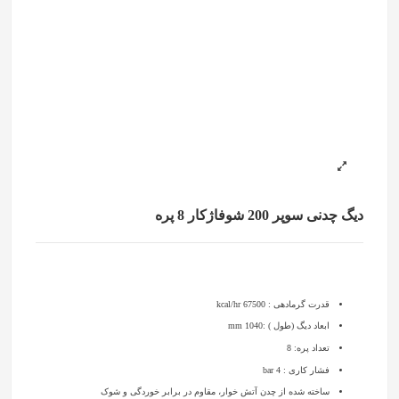
دیگ چدنی سوپر 200 شوفاژکار 8 پره
قدرت گرمادهی : 67500 kcal/hr
ابعاد دیگ (طول ) :mm 1040
تعداد پره: 8
فشار کاری : 4 bar
ساخته شده از چدن آتش خوار، مقاوم در برابر خوردگی و شوک