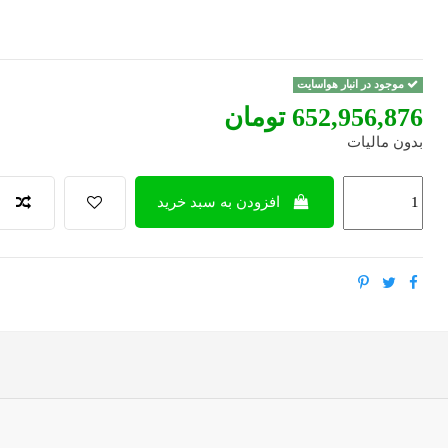
موجود در انبار هواسایت
‎652,956,876 تومان
بدون مالیات
افزودن به سبد خرید