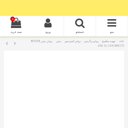
0
منو
جستجو
ورود
سبد خرید
خانه
تهویه مطبوع
روغن و گریس
روغن کمپرسور
بیتزر
روغن بیتزر BITZER
OIL 5L CAN) BSE170)