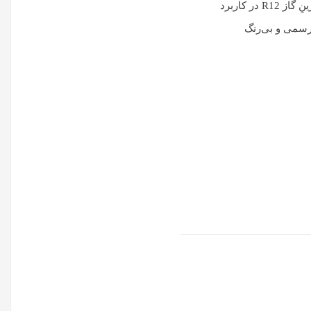
اوزون متوقف شد و پس از آن، گاز مبرد R134a به عنوان جایگزینِ گاز R12 در کاربرد
یرسمی و بی‌رنگ