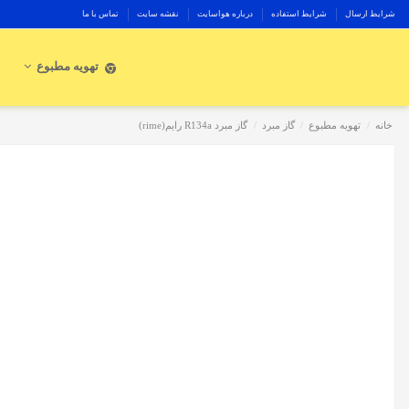
شرایط ارسال
شرایط استفاده
درباره هواسایت
نقشه سایت
تماس با ما
تهویه مطبوع
خانه
تهویه مطبوع
گاز مبرد
گاز مبرد R134a رایم(rime)