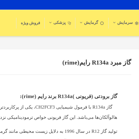
سرمایش
گرمایش
پزشکی
فروش ویژه
گاز مبرد R134a رایم(rime)
گاز برودتی (فریونی )R134a برند رایم (rime):
گاز R134a با فرمول شیمیایی CH2FCF3،
هالوآلکان‌ها می‌باشد. این گاز فریونی خواص ترمودینامیکی نزدیکی به گا
تولید گاز R12 در سال 1996 به دلایل زیست محیطی