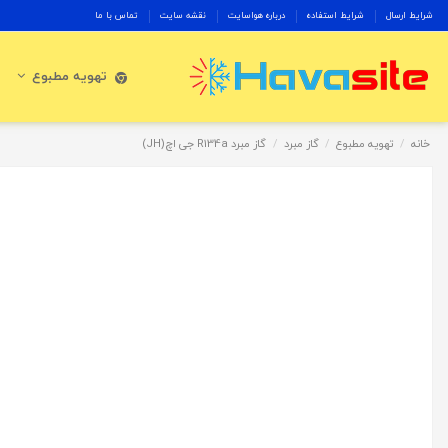
شرایط ارسال
شرایط استفاده
درباره هواسایت
نقشه سایت
تماس با ما
تهویه مطبوع
خانه
تهویه مطبوع
گاز مبرد
گاز مبرد R134a جی اچ(JH)