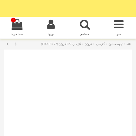
0
منو
جستجو
ورود
سبد خرید
خانه
تهویه مطبوع
گاز مبرد
فروژن
گاز مبرد R22 فروژن (FROGEN 22)