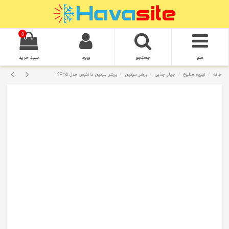
0
منو
جستجو
ورود
سبد خرید
خانه
تهویه مطبوع
چیلر جذبی
پرشر سوئیچ
پرشر سوئیچ دانفوس مدل KP35