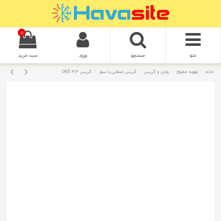
0
منو
جستجو
ورود
سبد خرید
خانه
تهویه مطبوع
روغن و گریس
گریس صنعتی و نسوز
گریس OKS 416