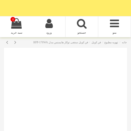
0
منو
جستجو
ورود
سبد خرید
خانه
تهویه مطبوع
فن کویل
فن کویل سقفی توکار هایسنس مدل HFP-170WA