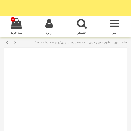
0
منو
جستجو
ورود
سبد خرید
خانه
تهویه مطبوع
چیلر جذبی
آب مقطر بیست لیتری(دو بار تقطیر-آب خالص)