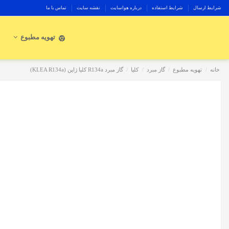
شرایط ارسال
شرایط استفاده
درباره هواسایت
نقشه سایت
تماس با ما
تهویه مطبوع
خانه
تهویه مطبوع
گاز مبرد
کلیا
گاز مبرد R134a کلیا ژاپن (KLEA R134a)