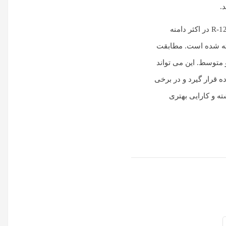
.
مبرد R134a بطور گسترده ای بعنوان مناسب ترین گزینه برای R-12 در اکثر دامنه
فته شده است. مطابقت
 بالا و متوسط. این می تواند
 قرار گیرد و در برخی
داشته و کارایی بهتری