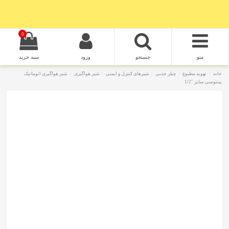
0
منو
جستجو
ورود
سبد خرید
خانه
تهویه مطبوع
چیلر جذبی
شیرهای کنترل و ایمنی
شیر هواگیری
شیر هواگیری اتوماتیک
پینتوسی سایز "1/2