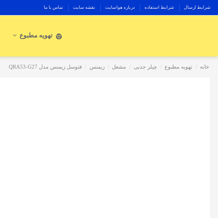
شرایط ارسال
شرایط استفاده
درباره هواسایت
نقشه سایت
تماس با ما
تهویه مطبوع
خانه
تهویه مطبوع
چیلر جذبی
مشعل
زیمنس
فتوسل زیمنس مدل QRA53-G27