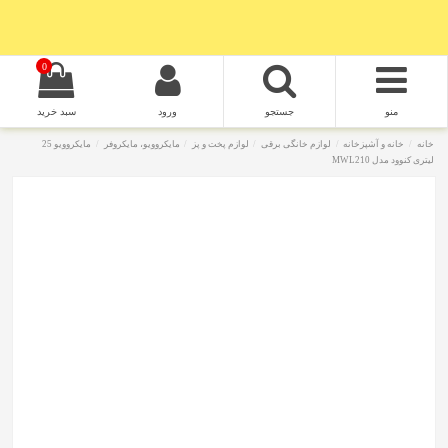
0
منو
جستجو
ورود
سبد خرید
خانه
خانه و آشپزخانه
لوازم خانگی برقی
لوازم پخت و پز
مایکروویو، مایکروفر
مایکروویو 25
لیتری کنوود مدل MWL210