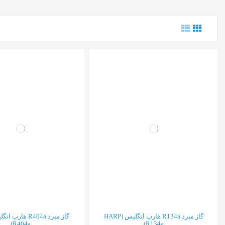
گاز مبرد R134a هارپ انگلیس (HARP
R404a)
R134a)