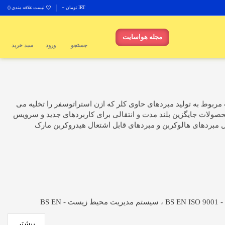
IRT تومان
لیست علاقه مندی (
)
مجله هواسایت
جستجو
ورود
سبد خرید
ت مربوط به تولید مبردهای حاوی کلر که ازن استراتوسفر را تخلیه می
و شده است. به منظور تأمین م effectivelyثر نیاز جامعه مدرن به یخچال ، محصولات جایگزین بلند مدت و انتقالی برای کاربردهای جدید و سرویس
مبردهای هالوکربن و مبردهای قابل اشتعال هیدروکربن مارک
BS
بیشتر