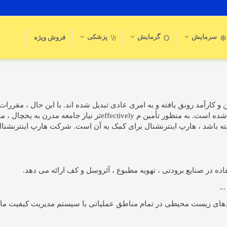
سرمایش
گرمایش
پزشکی
فروش ویژه
 و کارآمد رونق یافته و به امری عادی تبدیل شده اند. با این حال ، مقررا
کنند ، به این معنی است که صنعت با چندین سال تغییر بی سابقه روبر
باشد ، هارپ اینترنشنال برای کمک به آن است. شرکت هارپ اینترنشنال 
ده در صنایع برودتی ، تهویه مطبوع ، آئروسل و کف ارائه می دهد.
..
ام مناطق عملیاتی با سیستم مدیریت کیفیت ما - BS EN ISO 9001 ، سیستم مدیریت محیط زیست -  EN