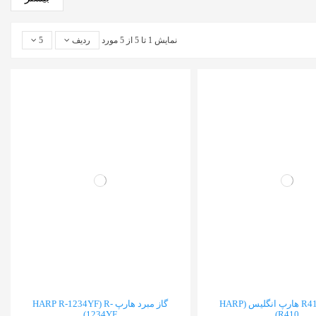
نمایش 1 تا 5 از 5 مورد
ردیف
5
گاز مبرد R410 هارپ انگلیس (HARP
گاز مبرد هارپ HARP R-1234YF) R-
1234YF)
R410)