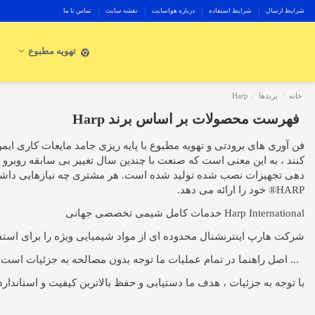
شرایط ارسال
شرایط استفاده
درباره هواسایت
نقشه سایت
تماس با ما
تهویه مطبوع
خانه
برندها
Harp
فهرست محصولات بر اساس برند Harp
فن آوری های برودتی و تهویه مطبوع با پایه ریزی جامد مایعات کاری ایمن
دهی تجهیزات نصب شده تولید شده است. هر مشتری چه نیازهایی داشته 
HARP® خود را ارائه می دهد.
Harp International خدمات کامل شیمی تخصصی جهانی
شرکت هارپ اینترنشنال محدوده ای از مواد شیمیایی ویژه را برای استفا
... اصل راهنما در تمام عملیات ما توجه بدون مصالحه به جزئیات است .
با توجه به جزئیات ، هدف ما دستیابی و حفظ بالاترین کیفیت و استانداردهای زیست محیطی در تم