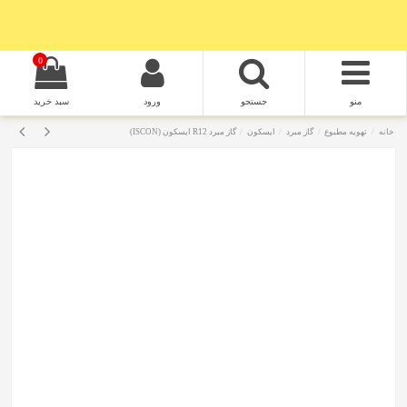
0
منو
جستجو
ورود
سبد خرید
خانه
تهویه مطبوع
گاز مبرد
ایسکون
گاز مبرد R12 ایسکون (ISCON)