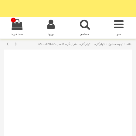
0
منو
جستجو
ورود
سبد خرید
خانه
تهویه مطبوع
کولرگازی
کولر گازی اجنرال گرید B مدل ASGG12JLCA