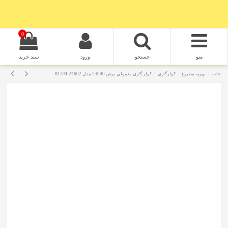
0
منو
جستجو
ورود
سبد خرید
خانه
تهویه مطبوع
کولرگازی
کولر گازی معمولی بوش 24000 مدل B1ZMI24602