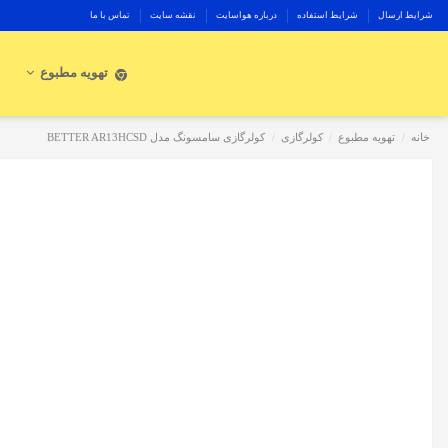
شرایط ارسال
شرایط استفاده
درباره هواسایت
نقشه سایت
تماس با ما
تهویه مطبوع
خانه
تهویه مطبوع
کولرگازی
کولرگازی سامسونگ مدل BETTER AR13HCSD