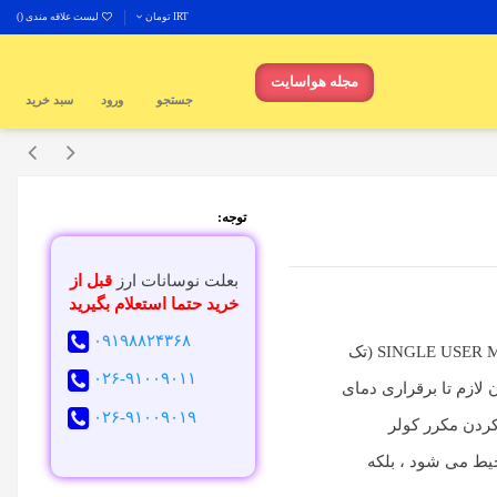
IRT تومان
لیست علاقه مندی (
)
مجله هواسایت
جستجو
ورود
سبد خرید
توجه:
بعلت نوسانات ارز
قبل از
خرید حتما استعلام بگیرید
۰۹۱۹۸۸۲۴۳۶۸
کولر گازی سامسونگ مدل بتر Ar13hcsd مجهز به حالت SINGLE USER MODE (تک
۰۲۶-۹۱۰۰۹۰۱۱
 لازم تا برقراری دمای
۰۲۶-۹۱۰۰۹۰۱۹
کردن مکرر کولر
یط می شود ، بلکه