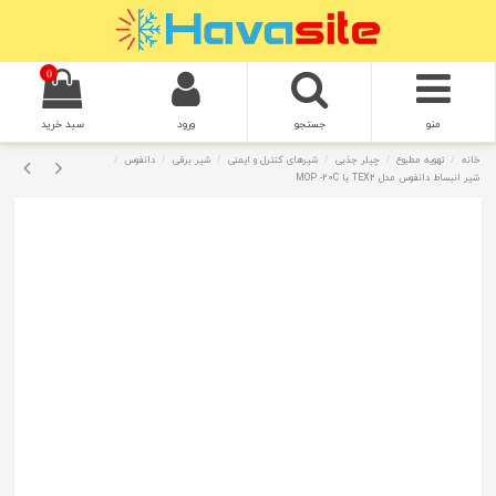
0
منو
جستجو
ورود
سبد خرید
خانه
تهویه مطبوع
چیلر جذبی
شیرهای کنترل و ایمنی
شیر برقی
دانفوس
شیر انبساط دانفوس مدل TEX2 با MOP -20C