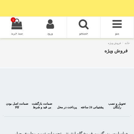
0
منو
جستجو
ورود
سبد خرید
خانه
فروش ویژه
فروش ویژه
تحویل و نصب
ضمانت بازگشت
ضمانت اصل بودن
رایگان
پشتیبانی 24 ساعته
پرداخت در محل
بی قید و شرط
کالا
هواسایت، بزرگترین فروشگاه اینترنتی تجهیزات تهویه مطبوع، چیلر،