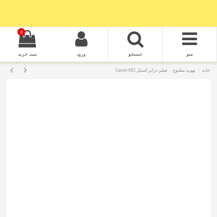
0
منو
جستجو
ورود
سبد خرید
خانه
تهویه مطبوع
فیلتر درایر کستل Castel-082