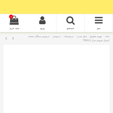
0
منو
جستجو
ورود
سبد خرید
خانه
تهویه مطبوع
چیلر جذبی
ترموستات
ترمومتر
ترمومتر سنگان صنعت
استیل عمودی مدل TB18/A