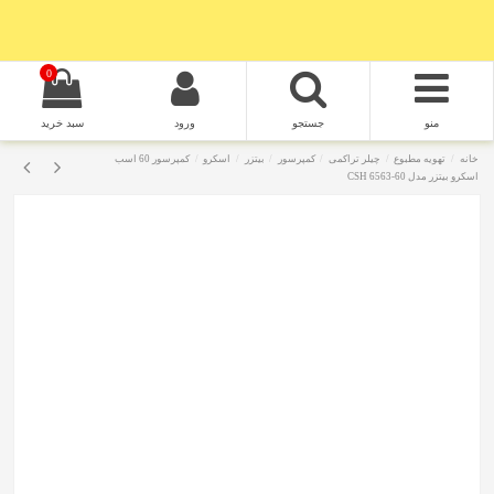
0
منو
جستجو
ورود
سبد خرید
خانه
تهویه مطبوع
چیلر تراکمی
کمپرسور
بیتزر
اسکرو
کمپرسور 60 اسب
اسکرو بیتزر مدل CSH 6563-60