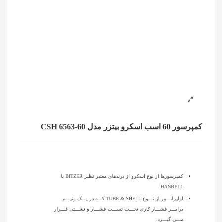
کمپرسور 60 اسب اسکرو بیتزر مدل CSH 6563-60
کمپرسورها از نوع اسکرو از برندهای معتبر نظیر BITZER یا
HANBELL
اواپراتـــور از نـــوع TUBE & SHELL کـــه در یـــک ونیـــم
برابـــر فشـــار کاری تحـــت تســـت فشـــار و نشـــتی قـــرار
مـــی گیـــرد.