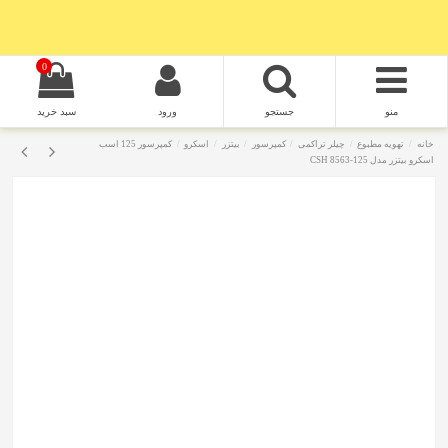
0
منو
جستجو
ورود
سبد خرید
خانه
تهویه مطبوع
چیلر تراکمی
کمپرسور
بیتزر
اسکرو
کمپرسور 125 اسب
اسکرو بیتزر مدل CSH 8563-125