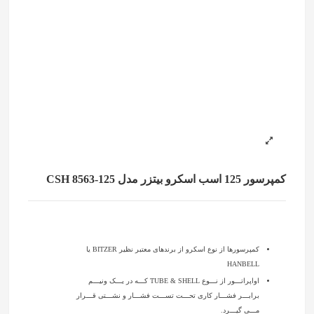
کمپرسور 125 اسب اسکرو بیتزر مدل CSH 8563-125
کمپرسورها از نوع اسکرو از برندهای معتبر نظیر BITZER یا
HANBELL
اواپراتـــور از نـــوع TUBE & SHELL کـــه در یـــک ونیـــم
برابـــر فشـــار کاری تحـــت تســـت فشـــار و نشـــتی قـــرار
مـــی گیـــرد.